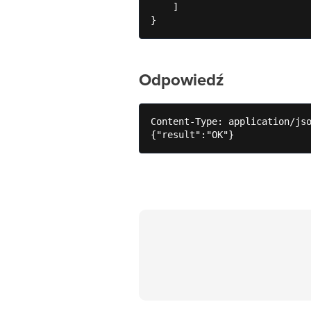
    ]

}
Odpowiedź
Content-Type: application/jso
{"result":"OK"}