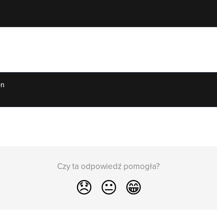
n

Czy ta odpowiedź pomogła?
😞
😐
😁