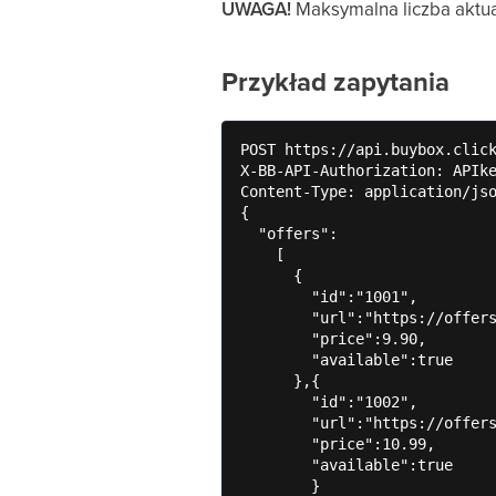
UWAGA!
Maksymalna liczba aktu
Przykład zapytania
POST https://api.buybox.click
X-BB-API-Authorization: APIke
Content-Type: application/jso
{

  "offers":

    [

      {

        "id":"1001",

        "url":"https://offers
        "price":9.90,

        "available":true

      },{

        "id":"1002",

        "url":"https://offers
        "price":10.99,

        "available":true

        }
