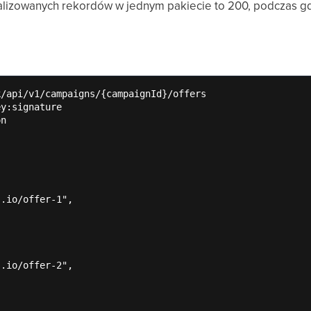
alizowanych rekordów w jednym pakiecie to 200, podczas g
/api/v1/campaigns/{campaignId}/offers

y:signature

n

.io/offer-1",

.io/offer-2",
