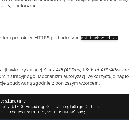
– błąd autoryzacji.
użyciem protokołu HTTPS pod adresem
.
api.buybox.click
cji wykorzystującej Klucz
API (APIkey)
i
Sekret API (APIsecre
ministracyjnego. Mechanizm autoryzacji wykorzystuje nagłó
cję zbudowaną zgodnie z poniższym wzorcem.
y:signature

ret, UTF-8-Encoding-Of( stringToSign ) ) );

 " + requestPath + "\n" + JSONPayload;