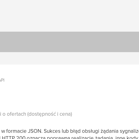
API
 o ofertach (dostępność i cena)
 w formacie JSON. Sukces lub błąd obsługi żądania sygna
 HTTP 200 oznacza poprawną realizację żądania, inne kody