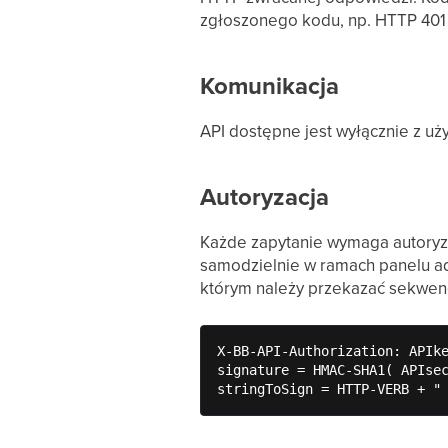
zgłoszonego kodu, np. HTTP 401 
Komunikacja
API dostępne jest wyłącznie z 
Autoryzacja
Każde zapytanie wymaga autoryza
samodzielnie w ramach panelu ad
którym należy przekazać sekwen
X-BB-API-Authorization: APIke
signature = HMAC-SHA1( APIsec
stringToSign = HTTP-VERB + "